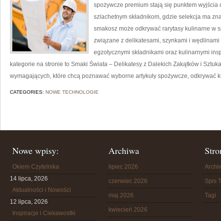
spożywcze premium stają się punktem wyjścia 
szlachetnym składnikom, gdzie selekcja ma znac
smakosz może odkrywać rarytasy kulinarne w sp
związane z delikatesami, szynkami i wędlinami
egzotycznymi składnikami oraz kulinarnymi insp
kategorie na stronie to Smaki Świata – Delikatesy z Dalekich Zakątków i Sztuk
wymagających, które chcą poznawać wyborne artykuły spożywcze, odkrywać kul
CATEGORIES:
NOWE TECHNOLOGIE
Nowe wpisy:
Archiwa
Stro
Okiem Czytelnika
lipiec 2026
Arch
14 lipca, 2026
czerwiec 2026
Spis T
Aktualności i Nowości
maj 2026
Tagi
12 lipca, 2026
kwiecień 2026
Inspiracje i Ciekawostki