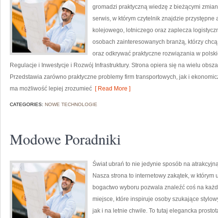
gromadzi praktyczną wiedzę z bieżącymi zmiana
serwis, w którym czytelnik znajdzie przystępne
kolejowego, lotniczego oraz zaplecza logistycz
osobach zainteresowanych branżą, którzy chcą
oraz odkrywać praktyczne rozwiązania w polskic
Regulacje i Inwestycje i Rozwój Infrastruktury. Strona opiera się na wielu obs
Przedstawia zarówno praktyczne problemy firm transportowych, jak i ekonomicz
ma możliwość lepiej zrozumieć
[ Read More ]
CATEGORIES:
NOWE TECHNOLOGIE
Modowe Poradniki
Świat ubrań to nie jedynie sposób na atrakcyjn
Nasza strona to internetowy zakątek, w którym u
bogactwo wyboru pozwala znaleźć coś na każd
miejsce, które inspiruje osoby szukające stylo
jak i na letnie chwile. To tutaj elegancka prost