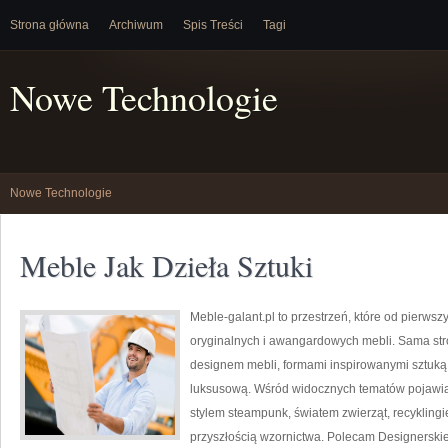
Strona główna
Archiwum
Spis Treści
Tagi
Nowe Technologie
Nowe Technologie
Meble Jak Dzieła Sztuki
Meble-galant.pl to przestrzeń, które od pierwsz
oryginalnych i awangardowych mebli. Sama str
designem mebli, formami inspirowanymi sztuką
luksusową. Wśród widocznych tematów pojawia
stylem steampunk, światem zwierząt, recykling
przyszłością wzornictwa. Polecam Designerskie