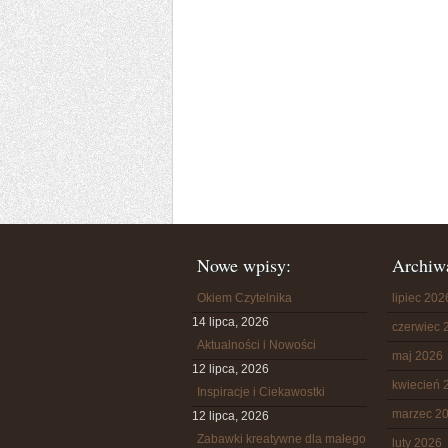
Nowe wpisy:
Archiw
Okiem Czytelnika
lipiec 202
14 lipca, 2026
czerwiec 
Aktualności i Nowości
maj 2026
12 lipca, 2026
kwiecień 
Inspiracje i Ciekawostki
marzec 2
12 lipca, 2026
Zabawki kreatywne dla małego
luty 2026