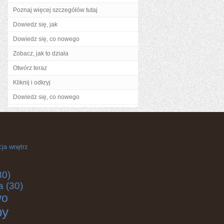
Poznaj więcej szczegółów tutaj
Dowiedz się, jak
Dowiedz się, co nowego
Zobacz, jak to działa
Otwórz teraz
Kliknij i odkryj
Dowiedz się, co nowego
cja wnętrz
30)
a
(30)
wo
by