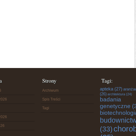
a
Strony
Tagi:
apteka
(27)
aranża
6
Archiwum
(26)
architektura
(24)
badania
2026
Spis Treści
genetyczne
(
Tagi
biotechnologi
2026
budownict
026
choro
(33)