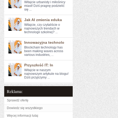
Witajcie urbanisty i miłośnicy
miast! Dziś pragnę ⁣podzielić
się ...
Jak AI zmienia eduka
Witajcie, czy⁢ czytaliście⁤ o
najnowszych ⁢trendach ‌w
technologii szkolnej? ...
Innowacyjna technolo
Blockchain technology has
been making waves across
various industries, ...
Przyszłość IT: In
Witajcie w naszym
najnowszym artykule na blogu!
Dziś przyjrzymy ...
Reklama:
Sprawdź ofertę
Dowiedz się wszystkiego
Więcej informacji tutaj