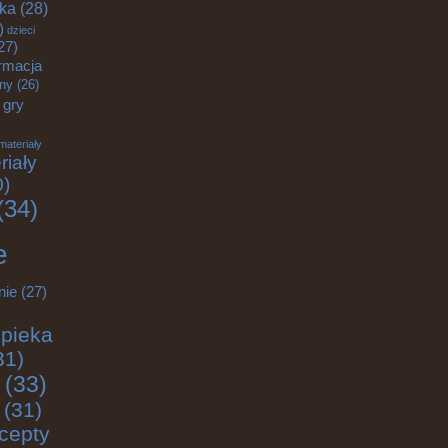
yka
(28)
)
dzieci
27)
rmacja
zny
(26)
gry
materiały
riały
0)
(34)
e
nie
(27)
pieka
31)
(33)
(31)
cepty