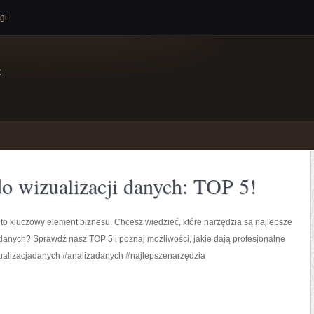
gi
e
do wizualizacji danych: TOP 5!
to kluczowy element biznesu. Chcesz wiedzieć, które narzędzia są najlepsze
 danych? Sprawdź nasz TOP 5 i poznaj możliwości, jakie dają profesjonalne
ualizacjadanych #analizadanych #najlepszenarzędzia