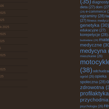
(35)
diagnost
026
dieta
(27)
dom
(27
e-commerce
(
(24)
2025
egzaminy
(28)
fa
2025
(27)
fitness medyc
genetyka
(30)
ik 2025
edukacyjne
(27)
2025
korepetycje
(28)
mate
budowlane
(24)
2025
medyczne
(3
5
medycyna
2025
mieszkanie
(26)
motocykl
(38)
2025
odchudza
opieka
025
ogród
(26)
o
społeczna
(28)
zdrowotna
(
profilaktyka
przychodnia
re
psychologia
(26)