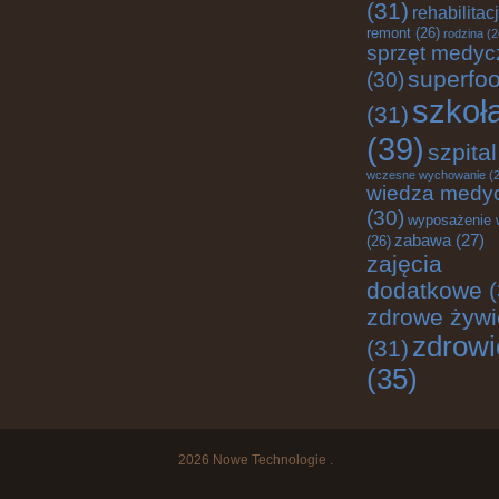
(31)
rehabilitac
remont
(26)
rodzina
(2
sprzęt medyc
superfo
(30)
szkoł
(31)
(39)
szpital
wczesne wychowanie
(2
wiedza medy
(30)
wyposażenie 
zabawa
(27)
(26)
zajęcia
dodatkowe
(
zdrowe żywi
zdrowi
(31)
(35)
2026
Nowe Technologie
.