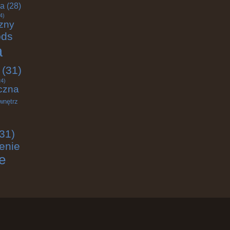
ja
(28)
4)
zny
ods
a
(31)
4)
czna
wnętrz
31)
enie
e