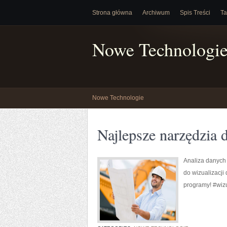
Strona główna
Archiwum
Spis Treści
Ta
Nowe Technologi
Nowe Technologie
Najlepsze narzędzia 
Analiza danych 
do wizualizacji
programy! #wiz