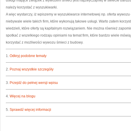
usługi mające związek z wywozem śmieci jest najzwyczajniej w świecie bardz
należy korzystać z wyszukiwarki.
A więc wystarczy, iż wpiszemy w wyszukiwarce internetowej np. oferta wywozu d
niebywale wiele takich firm, które wykonują takowe usługi. Warto zatem korzy
wiedzieli, które oferty są kapitalnym rozwiązaniem. Nie można również zapomin
spotkać z wszelkiego rodzaju opiniami na temat firm, które bardzo wiele mówi
korzystać z możliwości wywozu śmieci z budowy.
1.
Odkryj podobne tematy
2.
Poznaj wszystkie szczegóły
3.
Przejdź do pełnej wersji wpisu
4.
Więcej na blogu
5.
Sprawdź więcej informacji