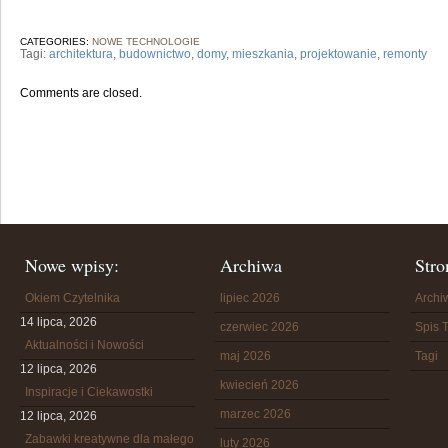
CATEGORIES:
NOWE TECHNOLOGIE
Tagi:
architektura
,
budownictwo
,
domy
,
mieszkania
,
projektowanie
,
remonty
Comments are closed.
Nowe wpisy:
Archiwa
Stro
Okiem Czytelnika
lipiec 2026
Arch
14 lipca, 2026
czerwiec 2026
Spis T
Aktualności i Nowości
maj 2026
Tagi
12 lipca, 2026
kwiecień 2026
Inspiracje i Ciekawostki
marzec 2026
12 lipca, 2026
Zabawki kreatywne dla małego
luty 2026