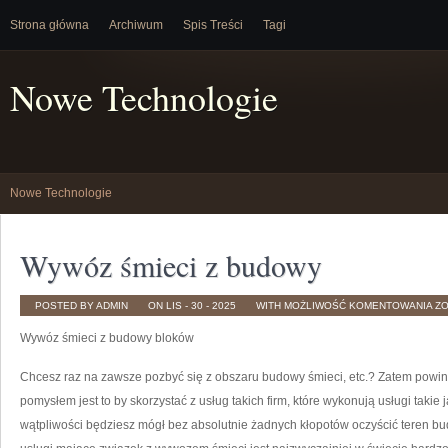
Strona główna
Archiwum
Spis Treści
Tagi
Nowe Technologie
Nowe Technologie
Wywóz śmieci z budowy
W
POSTED BY ADMIN
ON LIS - 30 - 2025
WITH
MOŻLIWOŚĆ KOMENTOWANIA
Z
ŚM
Z
Wywóz śmieci z budowy bloków
B
Chcesz raz na zawsze pozbyć się z obszaru budowy śmieci, etc.? Zatem powini
pomysłem jest to by skorzystać z usług takich firm, które wykonują usługi takie 
wątpliwości będziesz mógł bez absolutnie żadnych kłopotów oczyścić teren bu